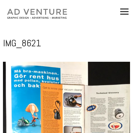
Skip
to
content
IMG_8621