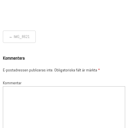
←
IMG_8621
Post
navigation
Kommentera
E-postadressen publiceras inte.
Obligatoriska fält är märkta
*
Kommentar